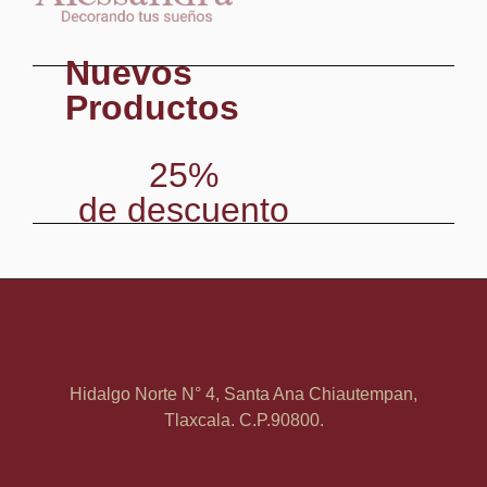
Nuevos
Productos
25%
de descuento
Hidalgo Norte N° 4, Santa Ana Chiautempan,
Tlaxcala. C.P.90800.