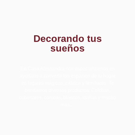
Decorando tus
sueños
En Casa Alessandra nos especializamos en
ayudarte a convertir los espacios de tu hogar
en lugares mágicos, cálidos y familiares. Te
brindamos diversos productos: Colchas,
cobertores, cortinas, blancos, toallas y mucho
más…