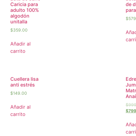
Caricia para
de 
adulto 100%
para
algodón
$
579
unitalla
$
359.00
Añad
carr
Añadir al
carrito
Cuellera lisa
Edr
anti estrés
Jum
Matr
$
149.00
Ana
$
999
Añadir al
$
799
carrito
Añad
carr