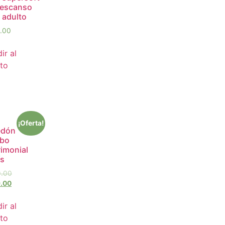
descanso
 adulto
.00
ir al
ito
¡Oferta!
edón
bo
imonial
ís
.00
.00
ir al
ito