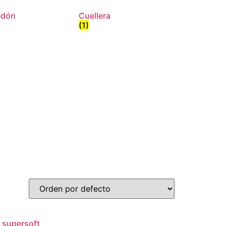
edón
Cuellera
(1)
 supersoft