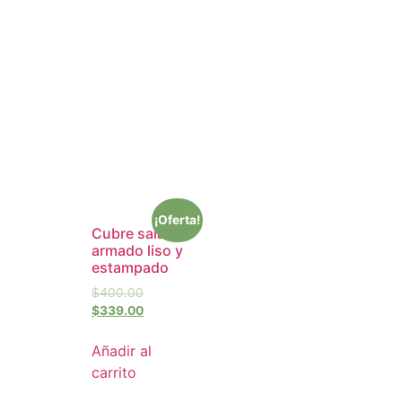
¡Oferta!
Cubre sala
armado liso y
estampado
$
400.00
$
339.00
Añadir al
carrito