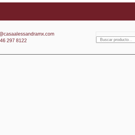
fo@casaalessandramx.com
246 297 8122