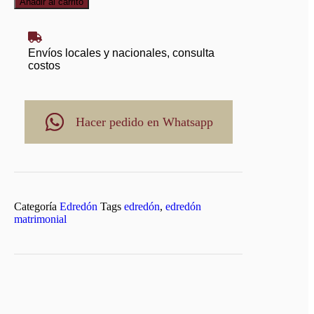
Añadir al carrito
Envíos locales y nacionales, consulta
costos
Hacer pedido en Whatsapp
Categoría
Edredón
Tags
edredón
,
edredón
matrimonial